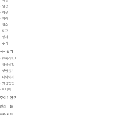
일상
이웃
영어
업소
학교
행사
주거
국생활기
한국여행지
일상생활
빵만들기
다이어리
맛집탐방
애터미
주이민연구
번초이는
퓨터활용