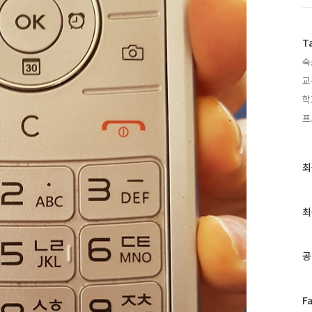
T
숙
교
학
프
최
최
근
글
과
최
인
기
글
공
페
F