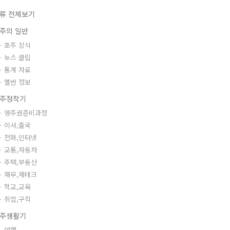
류 전체보기
주의 일반
호주 상식
뉴스 클립
통계 자료
멜번 정보
주정착기
영주권준비과정
이사,출국
전화,인터넷
교통,자동차
주택,부동산
재무,재테크
학교,교육
취업,구직
주생활기
여행