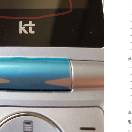
한
호
멜
컴