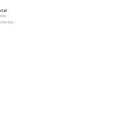
otal
day :
sterday :