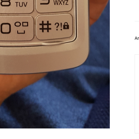
이
스
북
트
위
터
플
A
러
그
인
C