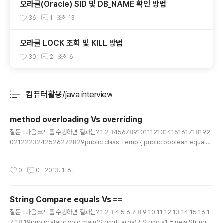
오라클(Oracle) SID 및 DB_NAME 확인 방법
36
1
조회
13
오라클 LOCK 조회 및 KILL 방법
30
2
조회
6
컴퓨터활용/java interview
분류 전체보기
주요 글 목록
method overloading Vs overriding
글 내용
질문 : 다음 코드를 수행하면 결과는? 1 2 3456789101112131415161718192
0212223242526272829public class Temp { public boolean equals(
Temp other ) { System.out.println("Here is Temp equals method" ); re
turn this == other; } public static void main(String[] args) { Object o1 =
작성시간
0
0
2013. 1. 6.
new Temp(); Object o2 = new Temp(); Temp o3 = new Temp(); Temp
o4 = new Temp(); if(o1.equals(o2)){ System.out.println("objects o1 an
d o2 ar..
String Compare equals Vs ==
글 내용
질문 : 다음 코드를 수행하면 결과는? 1 2 3 4 5 6 7 8 9 10 11 12 13 14 15 16 1
7 18 19public static void main(String[] args) { String s1 = new String