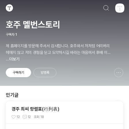
검색하기
티스토리
호주 멜번스토리
구독자
1
제 홈페이지를 방문해 주셔서 감사합니다. 호주와서 저처럼 어리버리
헤매지 않고 저의 경험을 딛고 도약하시길 바라는 마음에서 후배 이민
자를 위해 기록을 남기고 있습니다
...더보기
구독하기
방명록
신고하기 레이어
열기
인기글
경주 최씨 항렬표(行列表)
12
12
조회
18