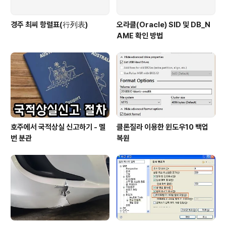
경주 최씨 항렬표(行列表)
오라클(Oracle) SID 및 DB_N
AME 확인 방법
호주에서 국적상실 신고하기 - 멜
클론질라 이용한 윈도우10 백업
번 분관
복원