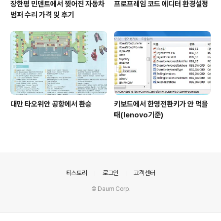
장한평 민덴트에서 찢어진 자동차
프로프레임 코드 에디터 환경설정
범퍼 수리 가격 및 후기
대만 타오위안 공항에서 환승
키보드에서 한영전환키가 안 먹을
때(lenovo기준)
의안내
티스토리
로그인
고객센터
© Daum Corp.