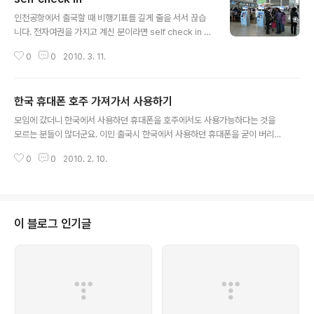
글 내용
인천공항에서 출국할 때 비행기표를 길게 줄을 서서 끊습
니다. 전자여권을 가지고 계신 분이라면 self check in 을
해보는 것도 괜찮다 싶습니다. 보통 보면 표를 끊기 위해서
0
0
2010. 3. 11.
길게 줄을 서 있지만 self check in 키오스크에는 줄 서
있는 사람이 없습니다. self check in의 좋은 점은 좌석을
자기가 고를 수 있다는 것이겠지요. 선택이 가능한 좌석을
한국 휴대폰 호주 가져가서 사용하기
그림으로 보면서 touch screen 으로 선택하기만 하면 됩
글 내용
니다. 이렇게 탑승권을 발행한 다음에 짐은 별도로 마련되
모임에 갔더니 한국에서 사용하던 휴대폰을 호주에서도 사용가능하다는 것을
어 있는 창구에서 부치면 됩니다. 사용하는 방법은 간단합
모르는 분들이 많더군요. 이민 출국시 한국에서 사용하던 휴대폰을 굳이 버리지
니다. 항공권 예약번호를 입력하고 여권을 엎어서 스캔한
마시고 가져 가는 것이 좋습니다. 많은 분들이 이미 그렇게 하고 있는 거 같습니
다음에 비행기좌석을 고르기만 하면 되니까요. 친절하게도
0
0
2010. 2. 10.
다. 매직심이라는 것을 인터넷(옥션,인터파크,지마켓,11번가)에서 하나 구입해
한국말로 안내 멘트도 잘 나오기 때문에 초보자도 쉽게 할..
서 준비해 간다면 한국 휴대폰을 호주에 가서 호주심카드(3의 경우 2불 남짓)하
나 사서 바로 끼워서 사용하면 되기 때문이지요. 처음 플랜 가입이 여의치 상황
에서 당분간 이런 프리페이드 심카드로 폰을 사용할 수 있다면 초기 정착에 많
은 도움이 됩니다. 호주에서 프리페이드 폰을 임시로 하나 구입해서 사용할 수
이 블로그 인기글
도 있으나 비용도 그렇고 영어로만 되어 있다보니 아무래도 좀 불편하거든요.
그런데 모든 한국 폰들이 매..