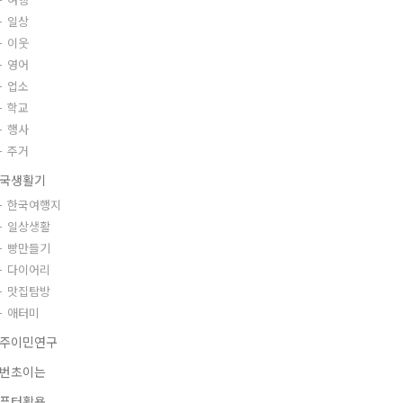
일상
이웃
영어
업소
학교
행사
주거
국생활기
한국여행지
일상생활
빵만들기
다이어리
맛집탐방
애터미
주이민연구
번초이는
퓨터활용