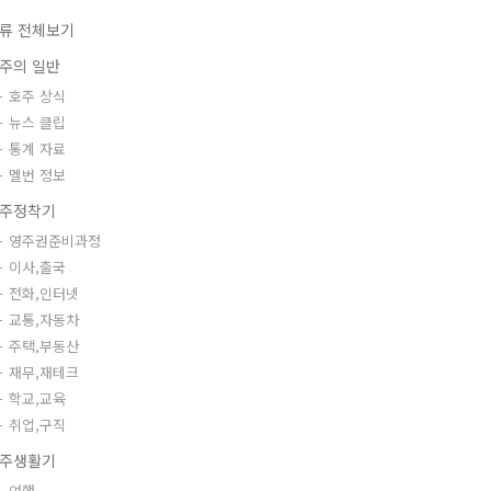
류 전체보기
주의 일반
호주 상식
뉴스 클립
통계 자료
멜번 정보
주정착기
영주권준비과정
이사,출국
전화,인터넷
교통,자동차
주택,부동산
재무,재테크
학교,교육
취업,구직
주생활기
여행