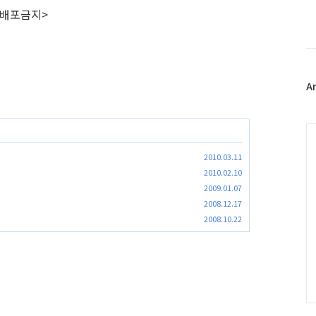
이
재배포금지>
스
북
트
위
터
플
A
러
그
인
C
2010.03.11
2010.02.10
2009.01.07
2008.12.17
2008.10.22