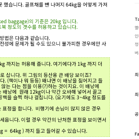
 했습니다. 골프채를 뺀 나머지 64kg을 어떻게 가져
T
 baggage)의 기준은 20kg 입니다.
 노트북 정도의 갯수를 허용하고 있습니다.
멜
인
 방법은 다음과 같습니다.
안전성에 문제가 될 수도 있으니 불가피한 경우에만 사
정
버
kg 까지는 허용해 줍니다. 여기에다가 1kg 까지 더
 삽니다. 위 그림의 등산용 큰 배당 보이죠?
최
최
. (책이나 뭐 등등) 왜냐면 이 배낭을 짊어지고 들
근
않는 다는 점을 이용(?)하는 것이지요. 이 배낭에
글
 끄는 배낭에 원래 12kg이나 약간 오바해 넣어서 끌고
과
최
을 슬쩍 하나 걸칩니다. (요기에도 3~4kg 정도를
인
기
는 표정을 합니다. 비행기에 손님이 많지 않은 경우
글
공
세웁니다. 이럴 경우 약간의 난처한 표정을 보이면서
 4kg = 64kg ) 까지 들고 들어갈 수 있습니다.
페
F