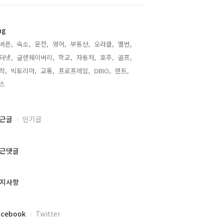
ag
버른,
숙소,
운전,
영어,
부동산,
오라클,
멜번,
터넷,
글렌웨이버리,
학교,
자동차,
호주,
골프,
착,
빅토리아,
교통,
프로프레임,
DBIO,
렌트,
스,
근글
인기글
근댓글
지사항
acebook
Twitter