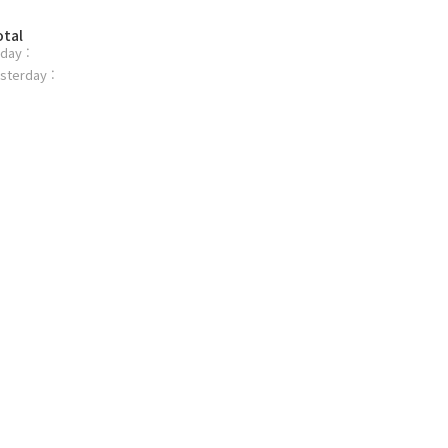
otal
day :
sterday :