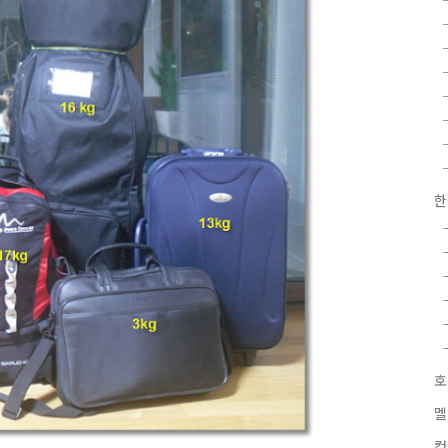
한
호
멜
컴