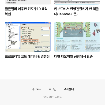
클론질라 이용한 윈도우10 백업
키보드에서 한영전환키가 안 먹을
복원
때(lenovo기준)
프로프레임 코드 에디터 환경설정
대만 타오위안 공항에서 환승
의안내
티스토리
로그인
고객센터
© Daum Corp.