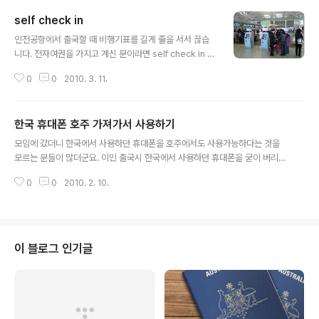
self check in
글 내용
인천공항에서 출국할 때 비행기표를 길게 줄을 서서 끊습
니다. 전자여권을 가지고 계신 분이라면 self check in 을
해보는 것도 괜찮다 싶습니다. 보통 보면 표를 끊기 위해서
0
0
2010. 3. 11.
길게 줄을 서 있지만 self check in 키오스크에는 줄 서
있는 사람이 없습니다. self check in의 좋은 점은 좌석을
자기가 고를 수 있다는 것이겠지요. 선택이 가능한 좌석을
한국 휴대폰 호주 가져가서 사용하기
그림으로 보면서 touch screen 으로 선택하기만 하면 됩
글 내용
니다. 이렇게 탑승권을 발행한 다음에 짐은 별도로 마련되
모임에 갔더니 한국에서 사용하던 휴대폰을 호주에서도 사용가능하다는 것을
어 있는 창구에서 부치면 됩니다. 사용하는 방법은 간단합
모르는 분들이 많더군요. 이민 출국시 한국에서 사용하던 휴대폰을 굳이 버리지
니다. 항공권 예약번호를 입력하고 여권을 엎어서 스캔한
마시고 가져 가는 것이 좋습니다. 많은 분들이 이미 그렇게 하고 있는 거 같습니
다음에 비행기좌석을 고르기만 하면 되니까요. 친절하게도
0
0
2010. 2. 10.
다. 매직심이라는 것을 인터넷(옥션,인터파크,지마켓,11번가)에서 하나 구입해
한국말로 안내 멘트도 잘 나오기 때문에 초보자도 쉽게 할..
서 준비해 간다면 한국 휴대폰을 호주에 가서 호주심카드(3의 경우 2불 남짓)하
나 사서 바로 끼워서 사용하면 되기 때문이지요. 처음 플랜 가입이 여의치 상황
에서 당분간 이런 프리페이드 심카드로 폰을 사용할 수 있다면 초기 정착에 많
은 도움이 됩니다. 호주에서 프리페이드 폰을 임시로 하나 구입해서 사용할 수
이 블로그 인기글
도 있으나 비용도 그렇고 영어로만 되어 있다보니 아무래도 좀 불편하거든요.
그런데 모든 한국 폰들이 매..