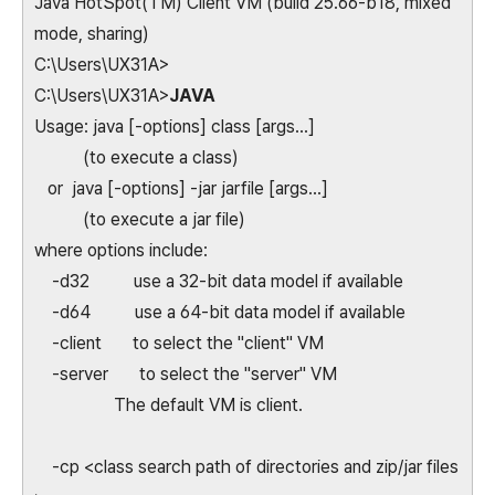
Java HotSpot(TM) Client VM (build 25.66-b18, mixed
mode, sharing)
C:\Users\UX31A>
C:\Users\UX31A>
JAVA
Usage: java [-options] class [args...]
(to execute a class)
or java [-options] -jar jarfile [args...]
(to execute a jar file)
where options include:
-d32 use a 32-bit data model if available
-d64 use a 64-bit data model if available
-client to select the "client" VM
-server to select the "server" VM
The default VM is client.
-cp <class search path of directories and zip/jar files