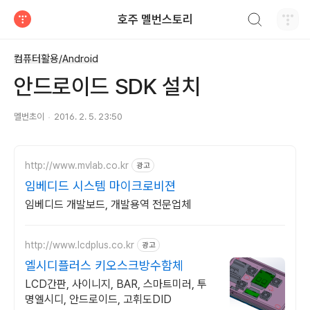
검색하기
호주 멜번스토리
티스토리
컴퓨터활용/Android
안드로이드 SDK 설치
멜번초이
2016. 2. 5. 23:50
http://www.mvlab.co.kr
광고
임베디드 시스템 마이크로비젼
임베디드 개발보드, 개발용역 전문업체
http://www.lcdplus.co.kr
광고
엘시디플러스 키오스크방수함체
LCD간판, 사이니지, BAR, 스마트미러, 투
명엘시디, 안드로이드, 고휘도DID