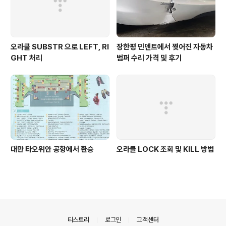
오라클 SUBSTR 으로 LEFT, RI
장한평 민덴트에서 찢어진 자동차
GHT 처리
범퍼 수리 가격 및 후기
대만 타오위안 공항에서 환승
오라클 LOCK 조회 및 KILL 방법
의안내
티스토리
로그인
고객센터