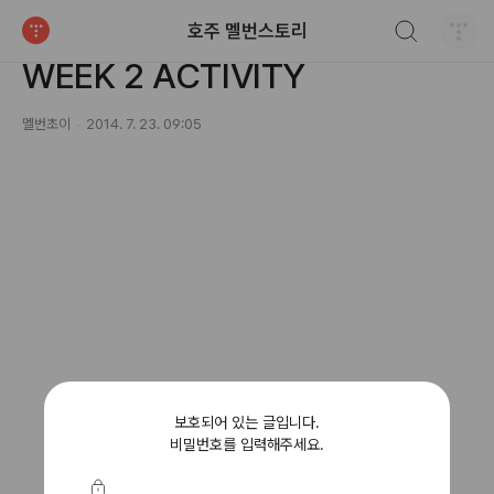
검색하기
호주 멜번스토리
호주정착기/취업,구직
티스토리
WEEK 2 ACTIVITY
멜번초이
2014. 7. 23. 09:05
보호되어 있는 글입니다.
비밀번호를 입력해주세요.